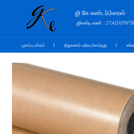
ஜி கே எண்டர்பிரைஸ்
ஜிஎஸ்டி எண். : 27ADXPN7
முகப்பு பக்கம்
நிறுவனம் பதிவு செய்தது
எங்க