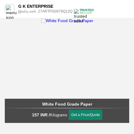
G K ENTERPRISE
TRUSTED
ஜிஎஸ்டி எண். 27ARTPG0979Q1ZQ
SELLER
White Food Grade Paper
157 INR
/
Kilograms
Get a Price/Quote