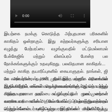
இயற்கை நமக்கு கொடுத்த அற்புதமான பரிசுகளில்
காகிதம் ஒன்றாகும். இது கற்றவர்களுக்கு சரியான
எழுத்து மேற்பரப்பை வழங்குவதில் மட்டுமல்லாமல்
பேக்கேஜிங் மற்றும் விளம்பரம் போன்ற பல
நோக்கங்களுக்கும் உதவுகிறது. பலவிதமான காகிதங்கள்
மற்றும் காகித தயாரிப்புகளில் கையாளுதல். நாங்கள், ஜி
கே எண்டர்பிரைஸ், 1993 முதல் இந்த வணிக வரிசையில்
பல அளவுகள், தடிமன், நீளங்கள் மற்றும் அகலங்கள்
இருக்கிறோம், எங்கள் தொழிலாளர்களின் ஆர்வம் மற்றும்
ஆகியவற்றில் எங்கள் வாடிக்கையாளர்களுக்கு தொடர்ந்து
கடுமையான தரக் கட்டுப்பாட்டு நடைமுறைகள்
சிறந்த தரமான வரம்பை வழங்குவதன் மூலம், எங்கள்
காரணமாக எங்கள் வேலையில் நிபுணத்துவத்தைப்
வணிக வரிசையின் அதிகம் பேசப்படும் உற்பத்தியாளர்கள்
பெற்றுள்ளோம். புகழ்பெற்ற இந்தியன் மில்ஸிலிருந்து
மற்றும் சப்ளையர்களில் ஒருவராக நாங்கள் மாறிவிட்டோம்.