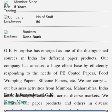
Member Since
5 Years
No of Staff
50
Bankers
Dena Bank
G K Enterprise has emerged as one of the distinguished
sources in India for different paper products. Our
company has amassed a huge client base by efficiently
responding to the needs of PE Coated Papers, Food
Wrapping Papers, Silicone Papers, etc. We are carrying
out business activities from Mumbai, Maharashtra, India
Basic Information of
G K
and thus helping customers across diverse markets. We
Know More
maintain our paper products and others in diverse
specifications, which makes it easier for customers to