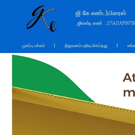
ஜி கே எண்டர்பிரைஸ்
ஜிஎஸ்டி எண். : 27ADXPN7
முகப்பு பக்கம்
நிறுவனம் பதிவு செய்தது
எங்க