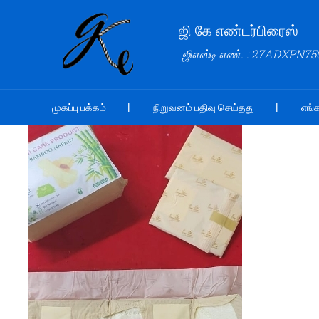
ஜி கே எண்டர்பிரைஸ்
ஜிஎஸ்டி எண். : 27ADXPN7
முகப்பு பக்கம்
நிறுவனம் பதிவு செய்தது
எங்க